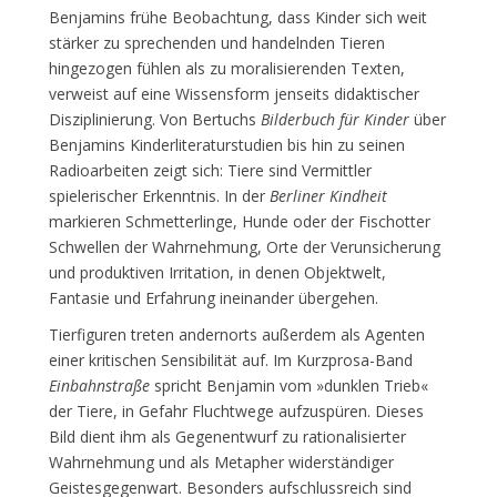
Benjamins frühe Beobachtung, dass Kinder sich weit
stärker zu sprechenden und handelnden Tieren
hingezogen fühlen als zu moralisierenden Texten,
verweist auf eine Wissensform jenseits didaktischer
Disziplinierung. Von Bertuchs
Bilderbuch für Kinder
über
Benjamins Kinderliteraturstudien bis hin zu seinen
Radioarbeiten zeigt sich: Tiere sind Vermittler
spielerischer Erkenntnis. In der
Berliner Kindheit
markieren Schmetterlinge, Hunde oder der Fischotter
Schwellen der Wahrnehmung, Orte der Verunsicherung
und produktiven Irritation, in denen Objektwelt,
Fantasie und Erfahrung ineinander übergehen.
Tierfiguren treten andernorts außerdem als Agenten
einer kritischen Sensibilität auf. Im Kurzprosa-Band
Einbahnstraße
spricht Benjamin vom »dunklen Trieb«
der Tiere, in Gefahr Fluchtwege aufzuspüren. Dieses
Bild dient ihm als Gegenentwurf zu rationalisierter
Wahrnehmung und als Metapher widerständiger
Geistesgegenwart. Besonders aufschlussreich sind