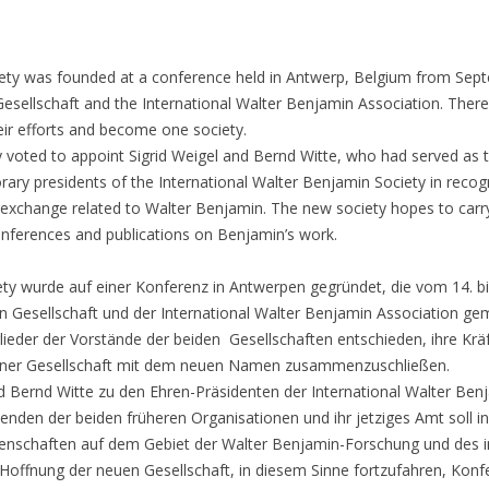
PUBLICATIONS ARCHIVE /
PUBLIKATIONEN – ARCHIV
iety was founded at a conference held in Antwerp, Belgium from Se
Gesellschaft and the International Walter Benjamin Association. The
eir efforts and become one society.
 voted to appoint Sigrid Weigel and Bernd Witte, who had served as t
ary presidents of the International Walter Benjamin Society in recogn
y exchange related to Walter Benjamin. The new society hopes to carr
onferences and publications on Benjamin’s work.
ety wurde auf einer Konferenz in Antwerpen gegründet, die vom 14. b
n Gesellschaft und der International Walter Benjamin Association ge
eder der Vorstände der beiden Gesellschaften entschieden, ihre Kräfte
ner Gesellschaft mit dem neuen Namen zusammenzuschließen.
d Bernd Witte zu den Ehren-Präsidenten der International Walter Benj
enden der beiden früheren Organisationen und ihr jetziges Amt soll 
nschaften auf dem Gebiet der Walter Benjamin-Forschung und des in
e Hoffnung der neuen Gesellschaft, in diesem Sinne fortzufahren, Ko