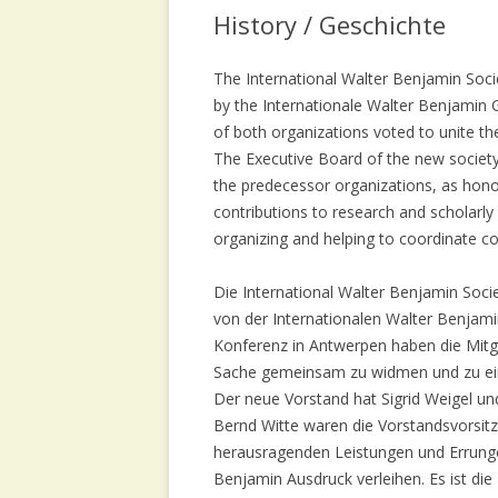
EVENT ARCHIVE /
History / Geschichte
ACCESSION / BEITRITT
VERANSTALTUNGS ARCHIV
The International Walter Benjamin Soc
CONTACT / KONTAKT
by the Internationale Walter Benjamin 
of both organizations voted to unite th
The Executive Board of the new society
the predecessor organizations, as honor
contributions to research and scholarl
organizing and helping to coordinate c
Die International Walter Benjamin Soci
von der Internationalen Walter Benjami
Konferenz in Antwerpen haben die Mitgli
Sache gemeinsam zu widmen und zu ei
Der neue Vorstand hat Sigrid Weigel un
Bernd Witte waren die Vorstandsvorsitz
herausragenden Leistungen und Errunge
Benjamin Ausdruck verleihen. Es ist di